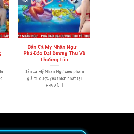
Th1
Bắn Cá Mỹ Nhân Ngư –
g
Phá Đảo Đại Dương Thu Về
Thưởng Lớn
là
Bắn cá Mỹ Nhân Ngư siêu phẩm
ực
giải trí được yêu thích nhất tại
RR99 [...]