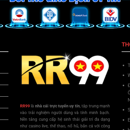
TH
T
W
Đ
Ô
RR99
là
nhà cái trực tuyến uy tín
, tập trung mạnh
vào trải nghiệm người dùng và tính minh bạch.
Nền tảng cung cấp hệ sinh thái giải trí đa dạng
E
như casino live, thể thao, nổ hũ, bắn cá với công
H