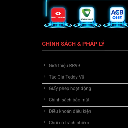
CHÍNH SÁCH & PHÁP LÝ
Giới thiệu RR99
Tác Giả Teddy Vũ
Giấy phép hoạt động
Chính sách bảo mật
Điều khoản điều kiện
Chơi có trách nhiệm