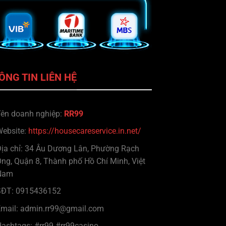
ÔNG TIN LIÊN HỆ
ên doanh nghiệp:
RR99
ebsite:
https://housecareservice.in.net/
ịa chỉ:
34 Âu Dương Lân, Phường Rạch
ng, Quận 8, Thành phố Hồ Chí Minh, Việt
Nam
SĐT: 0915436152
mail:
admin.rr99@gmail.com
ashtags: #rr99 #rr99casino