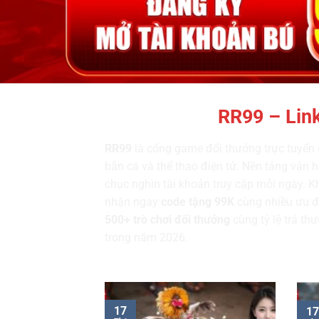
RR99 – Lin
RR99
là cổng game đổi thưởng trực tuyến đa
bắn cá và thể thao điện tử. Nền tảng vận h
chục nghìn tài khoản truy cập mỗi ngày. K
nhận ngay
code tặng 99K
cùng nhiều ưu đ
500+ trò chơi đổi thưởng
cùng tỷ lệ trả th
trong năm 2026.
17
17